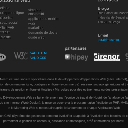
rtfolio
Braga
simpleo
outique en ligne
Rua Pomar de Marvila
cms nostri
treprise
Industrial de Sequeira
applications mobile
4705-629 Braga
éseau social
web
rtail web
marketing
tranet
demande de devis
Email
crosite
guide web
geral@nostri.pt
VALID HTML
VALID CSS
Nostri est une société spécialisée dans le développement d'applications Web (sites Internet),
ion de contenu en ligne, boutiques en ligne (e-commerce), réseaux sociaux génériques et th
tranets de gestion en ligne et Hotsites / Microsites pour des événements ou des présentatio
/ Développement Web se fait entièrement par l'equipe de travail de Nostri, de l'analyse de l'a
 du site Internet (Web Design), la mise en oeuvre et la programmation (réalisée en PHP, My
et le Marketing Web si necessaire après le lancement de chaque Application Web.
un CMS (Système de gestion de contenu) évolutif et adaptable à l'évolution des besoins de c
permettant la gestion de contenus, assitance et statistiques, créé et maintenu par nostri.