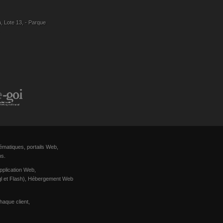
, Lote 13, - Parque
ématiques, portails Web,
ns.
pplication Web,
Sql et Flash), Hébergement Web
haque client,