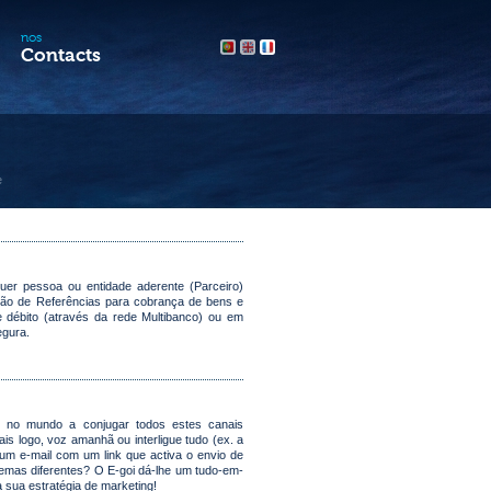
nos
Contacts
e
uer pessoa ou entidade aderente (Parceiro)
ação de Referências para cobrança de bens e
e débito (através da rede Multibanco) ou em
egura.
al no mundo a conjugar todos estes canais
is logo, voz amanhã ou interligue tudo (ex. a
m e-mail com um link que activa o envio de
emas diferentes? O E-goi dá-lhe um tudo-em-
sua estratégia de marketing!