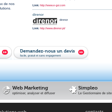
eux de nos
Link:
http://www.e-goi.com
lutions.
direnor
direnor
Link:
http://www.direnor.pt/
Demandez-nous un devis
facile, gratuit et sans engagement
Web Marketing
Simpleo
optimiser, analyser et diffuser
Le Gestionnaire de site