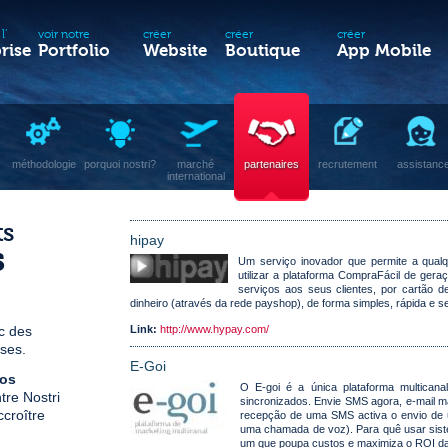
l'
voir notre
créer
créer
créer
rise
Portfolio
Website
Boutique
App Mobile
méthodologie
porquoi nostri?
marché
partenaires
recrutement
assistanc
international
ts
hipay
s
Um serviço inovador que permite a qualq
utilizar a plataforma CompraFácil de ger
serviços aos seus clientes, por cartão d
dinheiro (através da rede payshop), de forma simples, rápida e s
ec des
Link:
http://www.hypay.com/
uses.
E-Goi
nos
O E-goi é a única plataforma multican
tre Nostri
sincronizados. Envie SMS agora, e-mail ma
ccroître
recepção de uma SMS activa o envio de u
uma chamada de voz). Para quê usar sist
um que poupa custos e maximiza o ROI da 