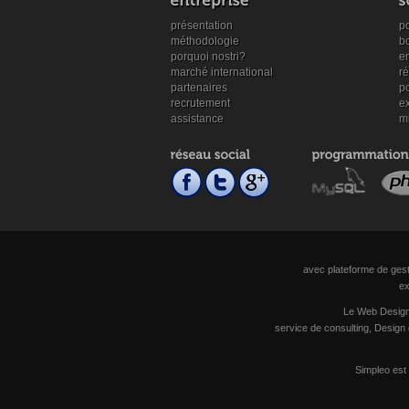
présentation
po
méthodologie
b
porquoi nostri?
en
marché international
r
partenaires
po
recrutement
ex
assistance
mi
avec plateforme de gest
ex
Le Web Design 
service de consulting, Design
Simpleo est 