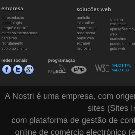
apresentação
portfólio
simpleo
metodologia
loja online
cms nostri
porquê a nostri?
empresarial
aplicações mó
mercado internacional
rede social
web
parceiros
portal web
marketing
recrutamento
extranet
pedido de prop
apoio ao cliente
microsite
guia web
VALID HTML
VALID CSS
A Nostri é uma empresa, com orige
sites (Sites 
com plataforma de gestão de conte
online de comércio electrónico 