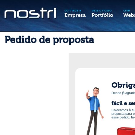
conheça a
veja o nosso
criar
Empresa
Portfólio
Webs
Pedido de proposta
Obrig
Desde já agrade
fácil e s
Colocamos à sua
proposta para o
esse pedido, fá