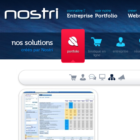
connaitre l'
voir notre
créer
Entreprise
Portfolio
Webs
nos solutions
créés par Nostri
portfolio
boutique en
entreprise
rés
ligne