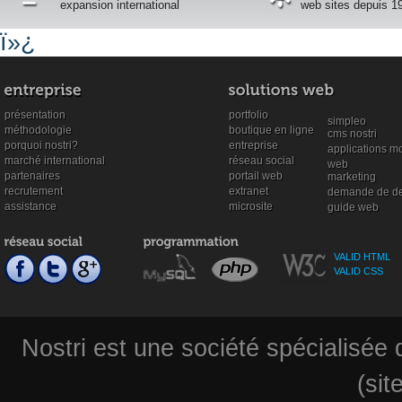
expansion international
web sites depuis 1
ï»¿
présentation
portfolio
simpleo
méthodologie
boutique en ligne
cms nostri
porquoi nostri?
entreprise
applications m
marché international
réseau social
web
partenaires
portail web
marketing
recrutement
extranet
demande de de
assistance
microsite
guide web
VALID HTML
VALID CSS
Nostri est une société spécialisée
(sit