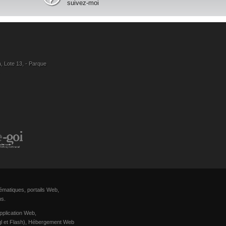
suivez-moi
, Lote 13, - Parque
ématiques, portails Web,
ns.
pplication Web,
Sql et Flash), Hébergement Web