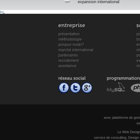
expansion international
ï»¿
présentation
po
méthodologie
b
porquoi nostri?
en
marché international
r
partenaires
po
recrutement
ex
assistance
mi
avec plateforme de gest
ex
Le Web Design 
service de consulting, Design