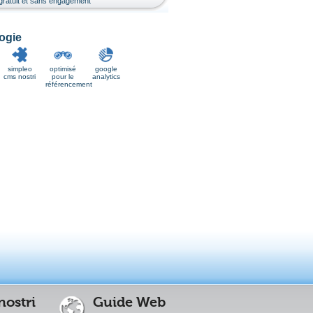
, gratuit et sans engagement
ogie
simpleo
optimisé
google
cms nostri
pour le
analytics
référencement
nostri
Guide Web