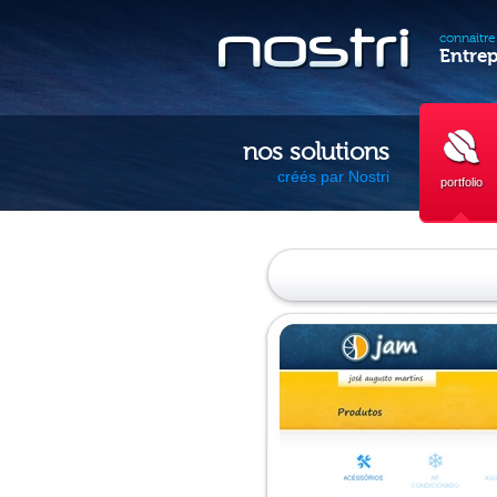
connaitre 
Entrep
nos solutions
créés par Nostri
portfolio