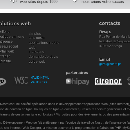
web sites depuis 1999
nous crions votre succès
rtfolio
Braga
simpleo
outique en ligne
Rua Pomar de Marvila
cms nostri
treprise
Industrial de Sequeira
applications mobile
4705-629 Braga
éseau social
web
rtail web
marketing
tranet
demande de devis
Email
crosite
guide web
geral@nostri.pt
VALID HTML
VALID CSS
Nostri est une société spécialisée dans le développement d'applications Web (sites Internet),
ion de contenu en ligne, boutiques en ligne (e-commerce), réseaux sociaux génériques et th
tranets de gestion en ligne et Hotsites / Microsites pour des événements ou des présentatio
/ Développement Web se fait entièrement par l'equipe de travail de Nostri, de l'analyse de l'a
 du site Internet (Web Design), la mise en oeuvre et la programmation (réalisée en PHP, My