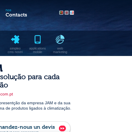
nos
Contacts
simpleo
applications
web
cms nostri
mobile
marketing
M
solução para cada
ção
com.pt
apresentção da empresa JAM e da sua
a de produtos ligados à climatização.
andez-nous un devis