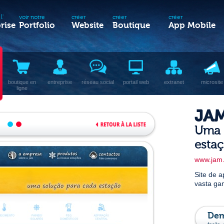
l'
voir notre
créer
créer
créer
rise
Portfolio
Website
Boutique
App Mobile
boutique en
entreprise
réseau social
portail web
extranet
microsite
ligne
JA
Uma 
esta
www.jam.
Site de 
vasta gam
Dem