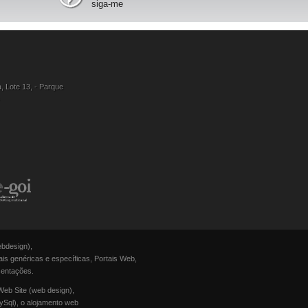
siga-me
, Lote 13, - Parque
ebdesign),
is genéricas e específicas, Portais Web,
sentações.
Web Site (web design),
ySql), o alojamento web