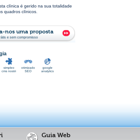
sta clínica é gerido na sua totalidade
s quadros clínicos.
a-nos uma proposta
 grátis e sem compromisso
gia
simpleo
otimizado
google
cms nostri
SEO
analytics
i
Guia Web