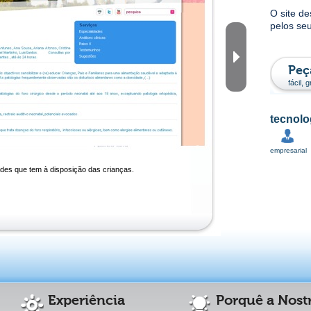
O site de
pelos seu
Peç
fácil,
tecnolo
empresarial
ades que tem à disposição das crianças.
Experiência
Porquê a Nostr