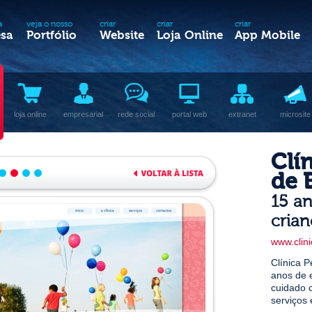
a
veja o nosso
criar
criar
criar
sa
Portfólio
Website
Loja Online
App Mobile
loja online
empresarial
rede social
portal web
extranet
microsite
Clí
de 
15 an
crian
www.clini
Clínica P
anos de 
cuidado 
serviços 