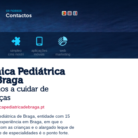
os nossos
Contactos
simpleo
aplicações
web
cms nostri
móveis
marketing
nica Pediátrica
Braga
os a cuidar de
ças
capediatricadebraga.pt
ediátrica de Braga, entidade com 15
experiência em Braga, em que o
com as crianças e o alargado leque de
e de especialidades é o ponto forte.