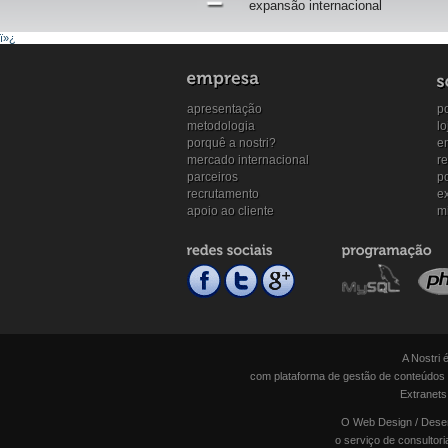
expansão internacional
ï»¿
apresentação
po
metodologia
lo
porquê a nostri?
e
mercado internacional
re
parceiros
p
recrutamento
ex
apoio ao cliente
mi
A Nostri 
com plataforma de gestão de conteúdos o
Extranets
O Web Design / Desenv
o serviço de consultor