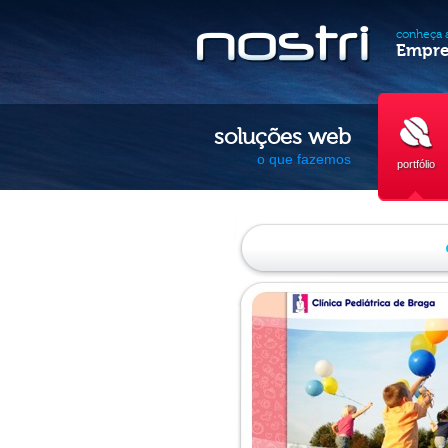
conheça 
Empre
soluções web
o que fazemos
portfólio