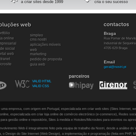
a criar sites desde 1999
cria o seu sucesso
rtfólio
Braga
simpleo
ja online
Rua Pomar de Marvila
cms nostri
mpresarial
Industrial de Sequeira
aplicações móveis
4705-629 Braga
de social
web
ortal web
marketing
tranet
pedido de proposta
Email
crosite
guia web
geral@nostri.pt
VALID HTML
VALID CSS
é uma empresa, com origem em Portugal, especializada em criar web sites (Sites Internet, w
nline, especializada em criar loja online de comércio electrónico (e-commerce), Redes socia
 para gestão online e repositório, Sites à medida e Hotsites/Microsites para eventos ou apre
olvimento Web é integralmente feito pela equipa de trabalho da Nostri, desde a análise do 
ia, o Design do Site Internet (Web Design), a implementação e programação (feita em PHP, M